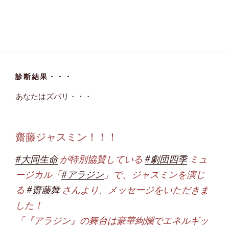
診断結果・・・
あなたはズバリ・・・
齋藤ジャスミン！！！
#大同生命
が特別協賛している
#劇団四季
ミュ
ージカル「
#アラジン
」で、ジャスミンを演じ
る
#齋藤舞
さんより、メッセージをいただきま
した！
「『アラジン』の舞台は豪華絢爛でエネルギッ