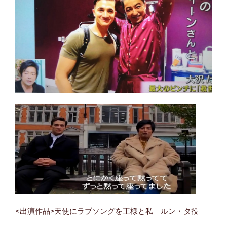
<出演作品>天使にラブソングを王様と私 ルン・タ役