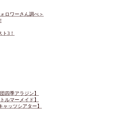
フォロワーさん調べ＞
!
スト3！
団四季アラジン】
トルマーメイド】
キャッツシアター】