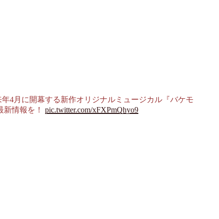
来年4月に開幕する新作オリジナルミュージカル『バケモ
最新情報を！
pic.twitter.com/xFXPmQhyo9