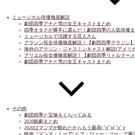
ミュージカル俳優徹底解説
劇団四季アナと雪の女王キャストまとめ
四季オタクが勝手に選んだ！劇団四季の人気俳優ま
ミュージカルで活躍する芸人さん
アラジン役全俳優徹底解説！【劇団四季アラジン】
海外のアラジン・ジャスミンキャスト解説[アメリカ]
アリエル役女優徹底解説！【劇団四季リトルマーメ
劇団四季アナと雪の女王キャストまとめ
その他
劇団四季と宝塚をくらべてみる
2020観劇まとめ
2020はマンマが観れたからもう最高( ˆoˆ )/( ˆoˆ )/
映画『マンマ・ミーア! ヒア・ウィー・ゴー』で勝手にキ