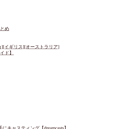
とめ
[イギリス][オーストラリア]
イド】
ャスティング【dreamcasts】