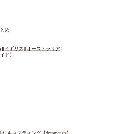
とめ
[イギリス][オーストラリア]
イド】
ャスティング【dreamcasts】