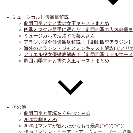
ミュージカル俳優徹底解説
劇団四季アナと雪の女王キャストまとめ
四季オタクが勝手に選んだ！劇団四季の人気俳優ま
ミュージカルで活躍する芸人さん
アラジン役全俳優徹底解説！【劇団四季アラジン】
海外のアラジン・ジャスミンキャスト解説[アメリカ]
アリエル役女優徹底解説！【劇団四季リトルマーメ
劇団四季アナと雪の女王キャストまとめ
その他
劇団四季と宝塚をくらべてみる
2020観劇まとめ
2020はマンマが観れたからもう最高( ˆoˆ )/( ˆoˆ )/
映画『マンマ・ミーア! ヒア・ウィー・ゴー』で勝手にキ