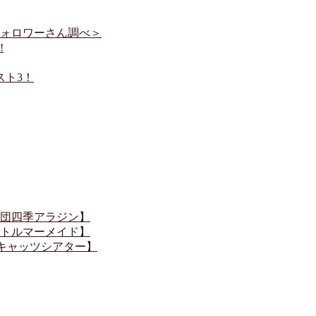
フォロワーさん調べ＞
!
スト3！
団四季アラジン】
トルマーメイド】
キャッツシアター】