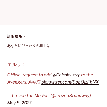
診断結果・・・
あなたにぴったりの相手は
エルサ！
Official request to add
@CaissieLevy
to the
Avengers. 🌬❄️💥
pic.twitter.com/9bbOjzFbNX
— Frozen the Musical (@FrozenBroadway)
May 5, 2020