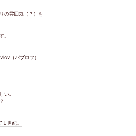
リの雰囲気（？）を
す。
しい。
？