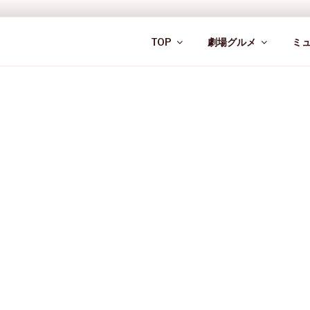
Skip
to
JDM 4 ALL
content
Japanese cars, places & more
TOP
劇場グルメ
ミ